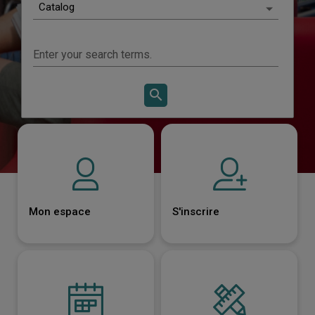
Scenario choices
Catalog
Quick search
Enter your search terms.
All
Catalog
search
Start
Livres numériques
search
Agenda
Website page
Advanced search
Mon espace
S'inscrire