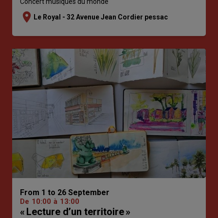
Concert musiques du monde
location_on
Le Royal - 32 Avenue Jean Cordier pessac
From 1 to 26 September
De
10:00
à
13:00
« Lecture d’un territoire »