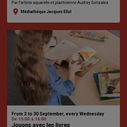
Par l’artiste aquarelle et plasticienne Audrey Gonzalez
location_on
Médiathèque Jacques Ellul
From 2 to 30 September, every Wednesday
De
15:00
à
16:00
Jouons avec les livres